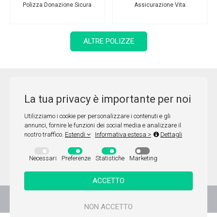
Polizza Donazione Sicura
Assicurazione Vita
ALTRE POLIZZE
TI ASSICURO S.R.L.
La tua privacy è importante per noi
Piazza A. Di Pisa, 8 - 90036 Misilmeri (Palermo) - Tel: 800090362 - Fax:
0918711820 - E-mail:
info@tiassicuro.io
Utilizziamo i cookie per personalizzare i contenuti e gli
Iscriz. IVASS RUI sez. A N.A000709706 - REA: PA - 433955 - P.iva:
annunci, fornire le funzioni dei social media e analizzare il
nostro traffico.
Estendi
Informativa estesa >
Dettagli
07052500829
Autorità competente alla vigilanza sull'attività: IVASS Via del Quirinale, 21 -
Necessari
Preferenze
Statistiche
Marketing
00187 Roma.
Informativa privacy
ACCETTO
Copyright 2026 TI ASSICURO S.R.L.. Tutti i diritti riservati
NON ACCETTO